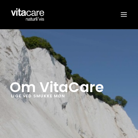
SORTIMENT
FORHANDLERE
OM VITACARE®
NYHEDER
Om VitaCare
KONTAKT
LIGE VED SMUKKE MØN