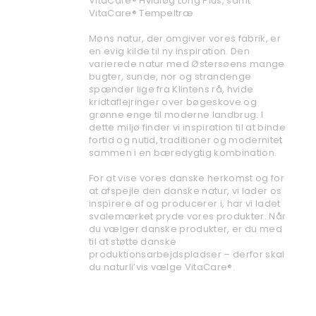
VitaCare® Hvidløg Long Plus, samt
VitaCare® Tempeltræ
Møns natur, der omgiver vores fabrik, er
en evig kilde til ny inspiration. Den
varierede natur med Østersøens mange
bugter, sunde, nor og strandenge
spænder lige fra Klintens rå, hvide
kridtaflejringer over bøgeskove og
grønne enge til moderne landbrug. I
dette miljø finder vi inspiration til at binde
fortid og nutid, traditioner og modernitet
sammen i en bæredygtig kombination.
For at vise vores danske herkomst og for
at afspejle den danske natur, vi lader os
inspirere af og producerer i, har vi ladet
svalemærket pryde vores produkter. Når
du vælger danske produkter, er du med
til at støtte danske
produktionsarbejdspladser – derfor skal
du naturli’vis vælge VitaCare®.