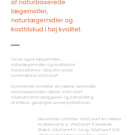
af naturbaserede
lægemidler,
naturlægemidler og
kosttilskud i høj kvalitet.
Vores egne lægemidler,
naturlægemidler og kosttilskud
markedsføres i dag alle under
varemærket VitaCare®.
Sortimentet omfatter en række velkendte
naturlægemidler såsom VitaCare®
Vitabutin til forebyggelse og behandling
af lettere, gentagne urinvejsinfektioner.
Herudover omfatter VitaCare® en række
kosttilskud bl.a. VitaCare® Tranebær
Stærk, VitaCare® C-Long, VitaCare® Q10,