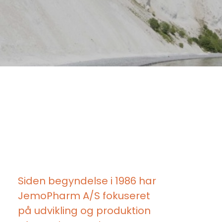
Siden begyndelse i 1986 har
JemoPharm A/S fokuseret
på udvikling og produktion