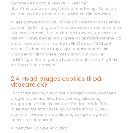
gemmes en cookie. Hvis du klikker her
http://minecookies.org/cookiehandtering, får du en
vejledning i, hvordan dette indstilles i din browser.
Vi gør opmærksom på, at der på linket har opstillet en
vejledning for langt de fleste browsere, men enkelte vil
ikke være nævnt. Hvis du har en browser, der ikke er
nævnt i linket, beder vi dig gøre os opmærksomme på
dette, hvorefter vi vil kontakte FDIM om at få tilføjet
denne. Du kan altid bruge hjælpefunktionen i din
browser for at få mere information om cookie-
indstillinger. Dette gør du typisk ved at trykke F1 på din
pc. Søg efter “cookies”.
2.4. Hvad bruges cookies til på
vitacare.dk?
For at fastlægge, hvem der besøger vores websites,
bruger vi cookies til at føre demografiske og
brugerrelaterede statistikker. På den måde får vi
mulighed for at tilpasse og oprette indhold, der
stemmer overens med dine og øvrige brugeres
interesser og ønsker.
Vi benytter Google Analytics.