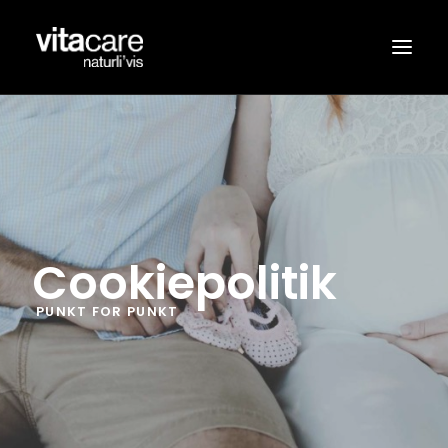
SORTIMENT
FORHANDLERE
OM VITACARE®
NYHEDER
Cookiepolitik
KONTAKT
PUNKT FOR PUNKT