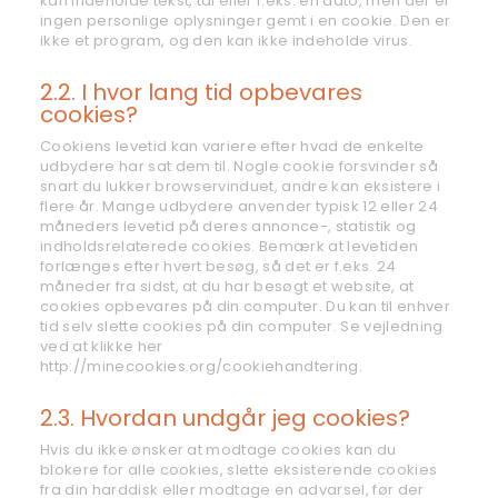
kan indeholde tekst, tal eller f.eks. en dato, men der er
ingen personlige oplysninger gemt i en cookie. Den er
ikke et program, og den kan ikke indeholde virus.
2.2. I hvor lang tid opbevares
cookies?
Cookiens levetid kan variere efter hvad de enkelte
udbydere har sat dem til. Nogle cookie forsvinder så
snart du lukker browservinduet, andre kan eksistere i
flere år. Mange udbydere anvender typisk 12 eller 24
måneders levetid på deres annonce-, statistik og
indholdsrelaterede cookies. Bemærk at levetiden
forlænges efter hvert besøg, så det er f.eks. 24
måneder fra sidst, at du har besøgt et website, at
cookies opbevares på din computer. Du kan til enhver
tid selv slette cookies på din computer. Se vejledning
ved at klikke her
http://minecookies.org/cookiehandtering.
2.3. Hvordan undgår jeg cookies?
Hvis du ikke ønsker at modtage cookies kan du
blokere for alle cookies, slette eksisterende cookies
fra din harddisk eller modtage en advarsel, før der