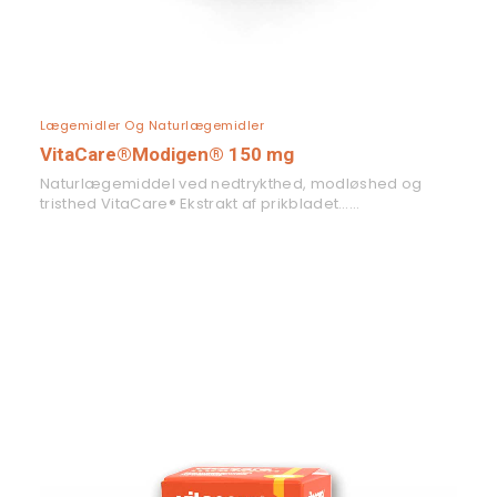
LÆS MERE
Lægemidler Og Naturlægemidler
VitaCare®Modigen® 150 mg
Naturlægemiddel ved nedtrykthed, modløshed og
tristhed VitaCare® Ekstrakt af prikbladet……