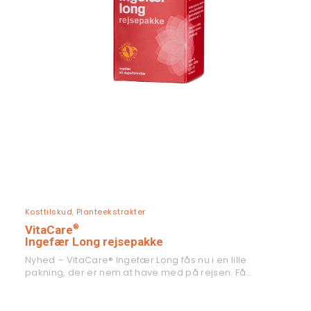
LÆS MERE
Kosttilskud
,
Planteekstrakter
®
VitaCare
Ingefær Long rejsepakke
Nyhed – VitaCare® Ingefær Long fås nu i en lille
pakning, der er nem at have med på rejsen. Få…