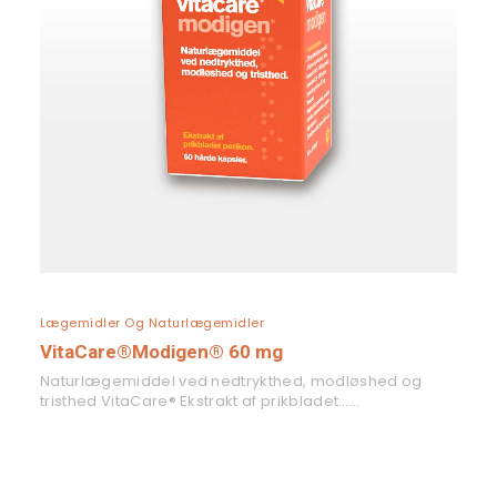
LÆS MERE
Lægemidler Og Naturlægemidler
VitaCare®Modigen® 60 mg
Naturlægemiddel ved nedtrykthed, modløshed og
tristhed VitaCare® Ekstrakt af prikbladet……