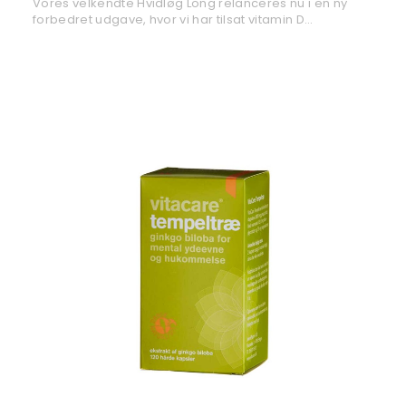
Vores velkendte Hvidløg Long relanceres nu i en ny
forbedret udgave, hvor vi har tilsat vitamin D…