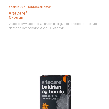
LÆS MERE
Kosttilskud
,
Planteekstrakter
®
VitaCare
C-butin
Vitacare®Vitacare C-butin til dig, der ønsker et tilskud
af tranebærekstrakt og C-vitamin…