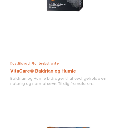
LÆS MERE
Kosttilskud
,
Planteekstrakter
VitaCare® Baldrian og Humle
Baldrian og Humle bidrager til at vedligeholde en
naturlig og normal søvn. Til dig fra naturen…