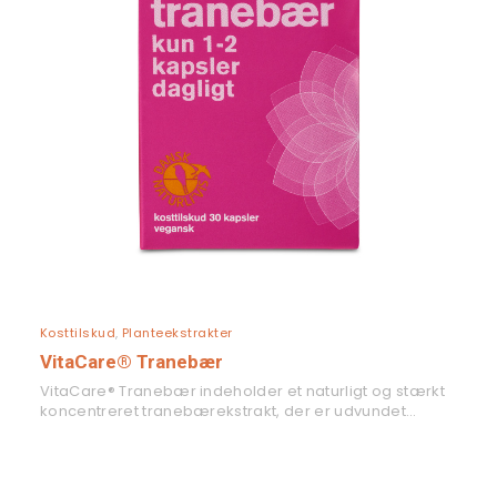
LÆS MERE
Kosttilskud
,
Planteekstrakter
VitaCare® Tranebær
VitaCare® Tranebær indeholder et naturligt og stærkt
koncentreret tranebærekstrakt, der er udvundet…