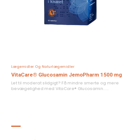
LÆS MERE
Lægemidler Og Naturlægemidler
VitaCare® Glucosamin JemoPharm 1500 mg
Let til moderat slidgigt? Få mindre smerte og mere
bevægelighed med VitaCare® Glucosamin……