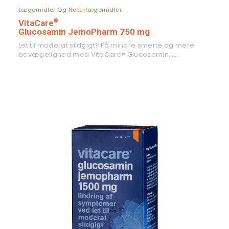
LÆS MERE
Lægemidler Og Naturlægemidler
®
VitaCare
Glucosamin JemoPharm 750 mg
Let til moderat slidgigt? Få mindre smerte og mere
bevægelighed med VitaCare® Glucosamin……