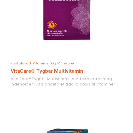
LÆS MERE
Kosttilskud
,
Vitaminer Og Mineraler
VitaCare® Tygbar Multivitamin
VitaCare® Tygbar Multivitamin med skovbærsmag
indeholder 100% anbefalet daglig dosis af vitaminer…