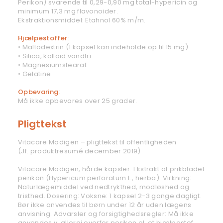
Perikon) svarende til 0,29-0,90 mg total-hypericin og
minimum 17,3 mg flavonoider.
Ekstraktionsmiddel: Etahnol 60% m/m.
Hjælpestoffer:
• Maltodextrin (1 kapsel kan indeholde op til 15 mg)
• Silica, kolloid vandfri
• Magnesiumstearat
• Gelatine
Opbevaring:
Må ikke opbevares over 25 grader.
Pligttekst
Vitacare Modigen – pligttekst til offentligheden
(Jf. produktresumé december 2019)
Vitacare Modigen, hårde kapsler. Ekstrakt af prikbladet
perikon (Hypericum perforatum L., herba). Virkning:
Naturlægemiddel ved nedtrykthed, modløshed og
tristhed. Dosering: Voksne: 1 kapsel 2-3 gange dagligt.
Bør ikke anvendes til børn under 12 år uden lægens
anvisning. Advarsler og forsigtighedsregler: Må ikke
anvendes v. allergi overfor perikon el. et hjælpestof.