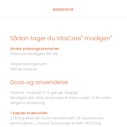
BESKRIVELSE
®
®
Sådan tager du VitaCare
modigen
Andre pakningsstørrelser
Vitacare Modigen 150 stk.
Dispenseringsform
Hårde kapsler.
Dosis og anvendelse
Voksne: 1 kapsel 2-3 gange dagligt.
Modigen bør ikke anvendes til børn under 12 år uden
lægens anvisning.
1 kapsel indeholder:
270 mg ekstrakt (som tørekstrakt) af Hyperricum
perforatum L., herba (svarende til 945-1620 mg