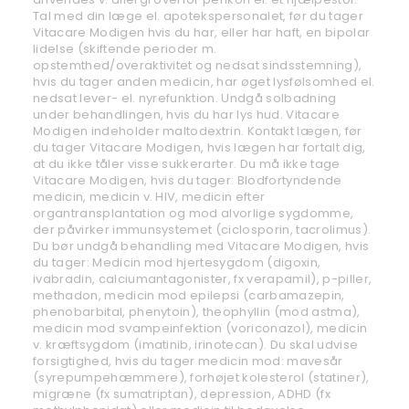
Tal med din læge el. apotekspersonalet, før du tager
Vitacare Modigen hvis du har, eller har haft, en bipolar
lidelse (skiftende perioder m.
opstemthed/overaktivitet og nedsat sindsstemning),
hvis du tager anden medicin, har øget lysfølsomhed el.
nedsat lever- el. nyrefunktion. Undgå solbadning
under behandlingen, hvis du har lys hud. Vitacare
Modigen indeholder maltodextrin. Kontakt lægen, før
du tager Vitacare Modigen, hvis lægen har fortalt dig,
at du ikke tåler visse sukkerarter. Du må ikke tage
Vitacare Modigen, hvis du tager: Blodfortyndende
medicin, medicin v. HIV, medicin efter
organtransplantation og mod alvorlige sygdomme,
der påvirker immunsystemet (ciclosporin, tacrolimus).
Du bør undgå behandling med Vitacare Modigen, hvis
du tager: Medicin mod hjertesygdom (digoxin,
ivabradin, calciumantagonister, fx verapamil), p-piller,
methadon, medicin mod epilepsi (carbamazepin,
phenobarbital, phenytoin), theophyllin (mod astma),
medicin mod svampeinfektion (voriconazol), medicin
v. kræftsygdom (imatinib, irinotecan). Du skal udvise
forsigtighed, hvis du tager medicin mod: mavesår
(syrepumpehæmmere), forhøjet kolesterol (statiner),
migræne (fx sumatriptan), depression, ADHD (fx