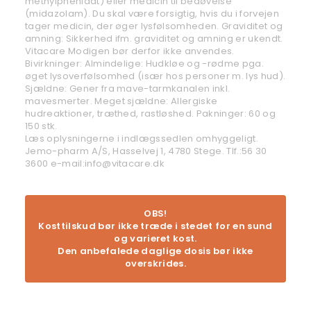
methylphenidat) eller medicin til bedøvelse
(midazolam). Du skal være forsigtig, hvis du i forvejen
tager medicin, der øger lysfølsomheden. Graviditet og
amning: Sikkerhed ifm. graviditet og amning er ukendt.
Vitacare Modigen bør derfor ikke anvendes.
Bivirkninger: Almindelige: Hudkløe og -rødme pga.
øget lysoverfølsomhed (især hos personer m. lys hud).
Sjældne: Gener fra mave-tarmkanalen inkl.
mavesmerter. Meget sjældne: Allergiske
hudreaktioner, træthed, rastløshed. Pakninger: 60 og
150 stk.
Læs oplysningerne i indlægssedlen omhyggeligt.
Jemo-pharm A/S, Hasselvej 1, 4780 Stege. Tlf.:56 30
3600 e-mail:info@vitacare.dk
OBS!
Kosttilskud bør ikke træde i stedet for en sund
og varieret kost.
Den anbefalede daglige dosis bør ikke
overskrides.