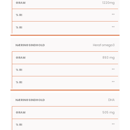
dagligt
1220mg
**
**
Heraf omega3
893 mg
**
**
DHA
505 mg
**