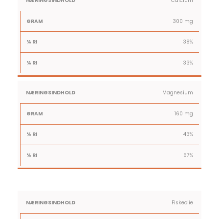
Calcium
mineraltablet
RI
NNR
300 mg
38%
33%
Magnesium
160 mg
43%
57%
Dosering
Indhold
%
%
Fiskeolie
fiskeoliekapsler:
RI
NNR
2 kapsler