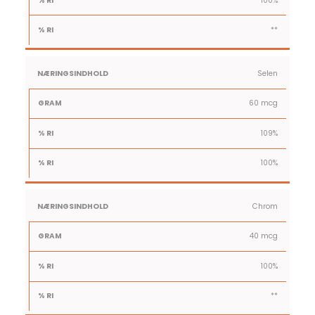
100%
**
Selen
60 mcg
109%
100%
Chrom
40 mcg
100%
**