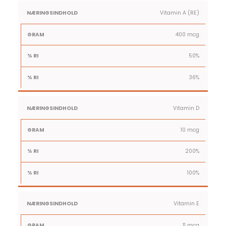
1 Ammende
Indhold
%
%
Vitamin A (RE)
Multivitamintablet
RI
NNR
400 mcg
50%
36%
Vitamin D
10 mcg
200%
100%
Vitamin E
11 mcg