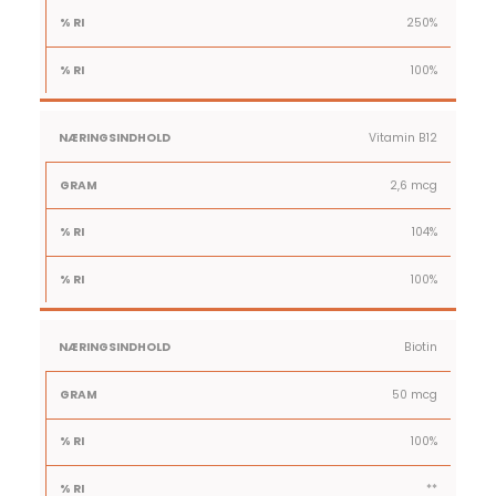
250%
100%
Vitamin B12
2,6 mcg
104%
100%
Biotin
50 mcg
100%
**