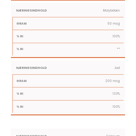
Molybdæn
50 mcg
100%
**
Jod
200 mcg
133%
100%
1 Amme
Indhold
%
%