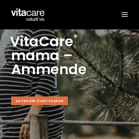
VitaCare
®
SORTIMENT
mama –
FORHANDLERE
Ammende
OM VITACARE®
NYHEDER
KONTAKT
KATEGORI: KOSTTILSKUD