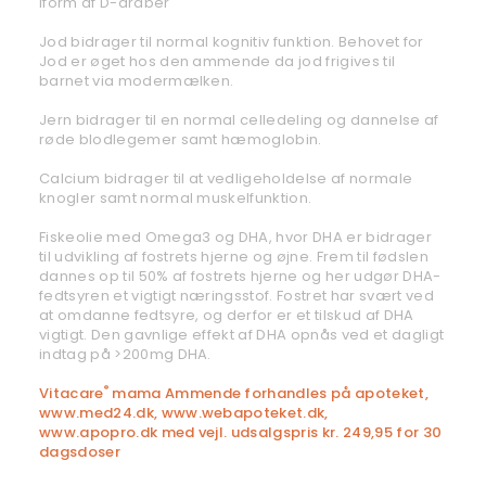
iform af D-dråber
Jod bidrager til normal kognitiv funktion. Behovet for
Jod er øget hos den ammende da jod frigives til
barnet via modermælken.
Jern bidrager til en normal celledeling og dannelse af
røde blodlegemer samt hæmoglobin.
Calcium bidrager til at vedligeholdelse af normale
knogler samt normal muskelfunktion.
Fiskeolie med Omega3 og DHA, hvor DHA er bidrager
til udvikling af fostrets hjerne og øjne. Frem til fødslen
dannes op til 50% af fostrets hjerne og her udgør DHA-
fedtsyren et vigtigt næringsstof. Fostret har svært ved
at omdanne fedtsyre, og derfor er et tilskud af DHA
vigtigt. Den gavnlige effekt af DHA opnås ved et dagligt
indtag på >200mg DHA.
Vitacare
mama Ammende forhandles på apoteket,
®
www.med24.dk, www.webapoteket.dk,
www.apopro.dk med vejl. udsalgspris kr. 249,95 for 30
dagsdoser