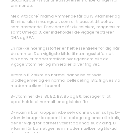
udgangspunkt i Sundhedsstyrelsens anbefalinger for
ammende.
Med Vitacare
mama Ammende får du 13 vitaminer og
®
10 mineraler i mængder, som er tilpasset dit behov
som ammende. Endvidere får du calcium, magnesium
samt Omega 3, der indeholder de vigtige fedtsyrer
DHA og EPA.
En række næringsstoffer er helt essentielle for dig når
du ammer. Den vigtigste kilde til næringsstofferne til
din baby er modermælken hvorigennem alle de
vigtige vitaminer og mineraler bliver frigivet.
Vitamin B12 sikre en normal dannelse af røde
blodlegemer og en normal celledeling. B12 frigives via
modermælken til barnet.
B-vitaminer dvs. B1, B2, B3, B5 og B6, bidrager til at
opretholde et normalt energistofskifte.
D-vitamin kan kroppen ikke selv danne uden sollys. D-
vitamin bruger kroppen til at optage og omsætte kalk,
der er vigtig for barnets vækst og knogleudvikling. D-
vitamin får barnet gennem modermælken og tilskud